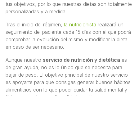
tus objetivos, por lo que nuestras dietas son totalmente
personalizadas y a medida.
Tras el inicio del régimen,
la nutricionista
realizará un
seguimiento del paciente cada 15 días con el que podrá
comprobar la evolución del mismo y modificar la dieta
en caso de ser necesario.
Aunque nuestro
servicio de nutrición y dietética
es
de gran ayuda, no es lo único que se necesita para
bajar de peso. El objetivo principal de nuestro servicio
es apoyarte para que consigas generar buenos hábitos
alimenticios con lo que poder cuidar tu salud mental y
física, ganando con ello calidad de vida.
Pásate por nuestra
farmacia en Monforte de Lemos
y
pregunta por nuestra dietista, ella te asesorará de
manera profesional para garantizar los mejores
resultados posibles, así como empezar el cambio de